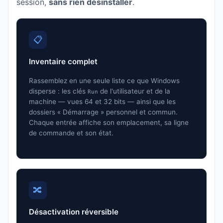
session,
sans rien désinstaller
.
📋
Inventaire complet
Rassemblez en une seule liste ce que Windows
disperse : les clés
de l'utilisateur et de la
Run
machine — vues 64 et 32 bits — ainsi que les
dossiers « Démarrage » personnel et commun.
Chaque entrée affiche son emplacement, sa ligne
de commande et son état.
🔀
Désactivation réversible