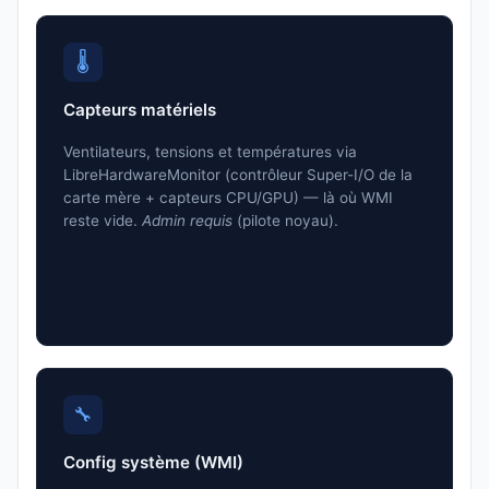
🌡️
Capteurs matériels
Ventilateurs, tensions et températures via
LibreHardwareMonitor (contrôleur Super-I/O de la
carte mère + capteurs CPU/GPU) — là où WMI
reste vide.
Admin requis
(pilote noyau).
🔧
Config système (WMI)