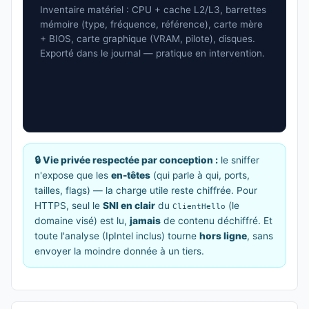
Inventaire matériel : CPU + cache L2/L3, barrettes
mémoire (type, fréquence, référence), carte mère
+ BIOS, carte graphique (VRAM, pilote), disques.
Exporté dans le journal — pratique en intervention.
🔒 Vie privée respectée par conception :
le sniffer
n'expose que les
en-têtes
(qui parle à qui, ports,
tailles, flags) — la charge utile reste chiffrée. Pour
HTTPS, seul le
SNI en clair
du
(le
ClientHello
domaine visé) est lu,
jamais
de contenu déchiffré. Et
toute l'analyse (IpIntel inclus) tourne
hors ligne
, sans
envoyer la moindre donnée à un tiers.