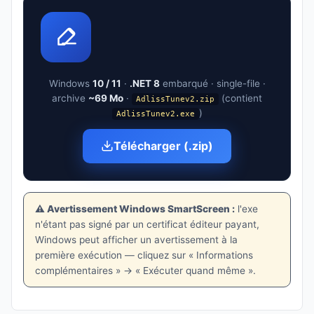
Windows
10 / 11
·
.NET 8
embarqué · single-file ·
archive
~69 Mo
·
(contient
AdlissTunev2.zip
)
AdlissTunev2.exe
Télécharger (.zip)
⚠️ Avertissement Windows SmartScreen :
l'exe
n'étant pas signé par un certificat éditeur payant,
Windows peut afficher un avertissement à la
première exécution — cliquez sur « Informations
complémentaires » → « Exécuter quand même ».