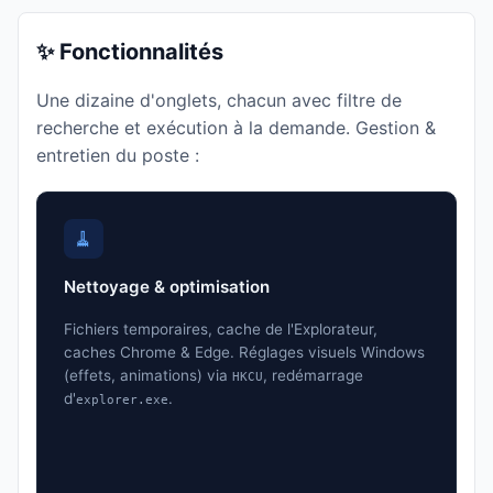
✨ Fonctionnalités
Une dizaine d'onglets, chacun avec filtre de
recherche et exécution à la demande. Gestion &
entretien du poste :
🧹
Nettoyage & optimisation
Fichiers temporaires, cache de l'Explorateur,
caches Chrome & Edge. Réglages visuels Windows
(effets, animations) via
, redémarrage
HKCU
d'
.
explorer.exe