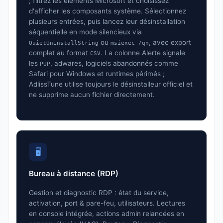
; filtrez les éléments Microsoft et choisissez
d'afficher les composants système. Sélectionnez
plusieurs entrées, puis lancez leur désinstallation
séquentielle en mode silencieux via
ou
, avec export
QuietUninstallString
msiexec /qn
complet au format
. La colonne Alerte signale
CSV
les
, adwares, logiciels abandonnés comme
PUP
Safari pour Windows et runtimes périmés ;
AdlissTune utilise toujours le désinstalleur officiel et
ne supprime aucun fichier directement.
🖥️
Bureau à distance (RDP)
Gestion et diagnostic RDP : état du service,
activation, port & pare-feu, utilisateurs. Lectures
en console intégrée, actions admin relancées en