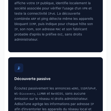
affiche votre
publique, identifie localement la
IP
société associée pour vérifier l'usage d'un
et
VPN
teste la connectivité
. La découverte
IPv6
combinée
et ping détecte même les appareils
ARP
bloquant
, puis indique pour chaque hôte son
ICMP
, son nom, son adresse
et son fabricant
IP
MAC
probable d'après le préfixe
, sans droits
OUI
administrateur.
📡
Découverte passive
Écoutez passivement les annonces
,
/
,
mDNS
SSDP
UPnP
,
et
, sans aucune
WS-Discovery
LLMNR
NetBIOS
émission sur le réseau ni droits administrateur.
AdlissTune agrège les informations par adresse
IP
afin d'inventorier les appareils du réseau local et