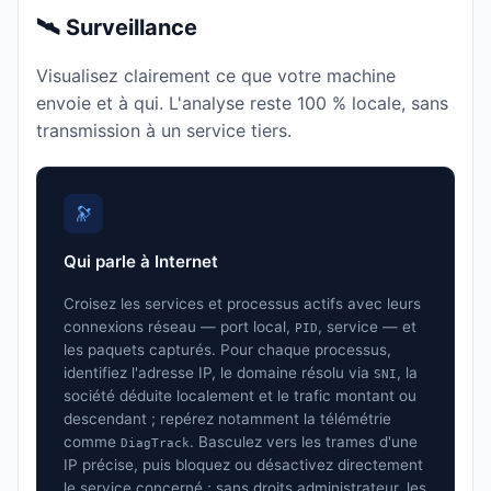
🛰️ Surveillance
Visualisez clairement ce que votre machine
envoie et à qui. L'analyse reste 100 % locale, sans
transmission à un service tiers.
🔭
Qui parle à Internet
Croisez les services et processus actifs avec leurs
connexions réseau — port local,
, service — et
PID
les paquets capturés. Pour chaque processus,
identifiez l'adresse IP, le domaine résolu via
, la
SNI
société déduite localement et le trafic montant ou
descendant ; repérez notamment la télémétrie
comme
. Basculez vers les trames d'une
DiagTrack
IP précise, puis bloquez ou désactivez directement
le service concerné ; sans droits administrateur, les