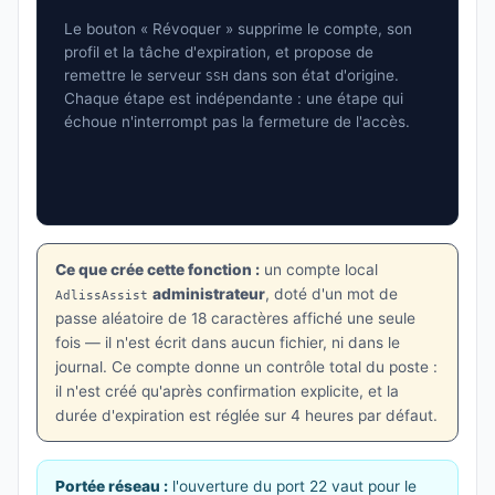
Le bouton « Révoquer » supprime le compte, son
profil et la tâche d'expiration, et propose de
remettre le serveur
dans son état d'origine.
SSH
Chaque étape est indépendante : une étape qui
échoue n'interrompt pas la fermeture de l'accès.
Ce que crée cette fonction :
un compte local
administrateur
, doté d'un mot de
AdlissAssist
passe aléatoire de 18 caractères affiché une seule
fois — il n'est écrit dans aucun fichier, ni dans le
journal. Ce compte donne un contrôle total du poste :
il n'est créé qu'après confirmation explicite, et la
durée d'expiration est réglée sur 4 heures par défaut.
Portée réseau :
l'ouverture du port 22 vaut pour le