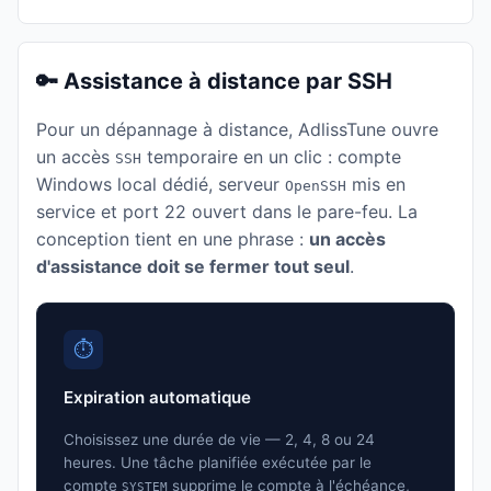
🔑 Assistance à distance par SSH
Pour un dépannage à distance, AdlissTune ouvre
un accès
temporaire en un clic : compte
SSH
Windows local dédié, serveur
mis en
OpenSSH
service et port 22 ouvert dans le pare-feu. La
conception tient en une phrase :
un accès
d'assistance doit se fermer tout seul
.
⏱️
Expiration automatique
Choisissez une durée de vie — 2, 4, 8 ou 24
heures. Une tâche planifiée exécutée par le
compte
supprime le compte à l'échéance,
SYSTEM