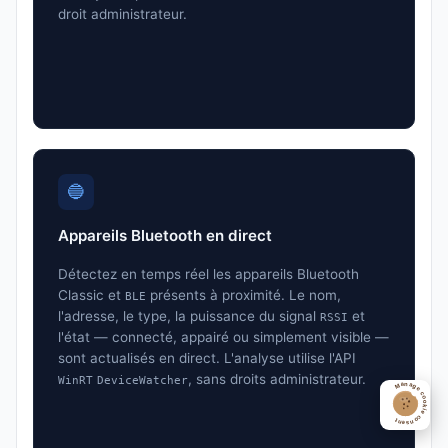
droit administrateur.
🔵
Appareils Bluetooth en direct
Détectez en temps réel les appareils Bluetooth
Classic et
présents à proximité. Le nom,
BLE
l'adresse, le type, la puissance du signal
et
RSSI
l'état — connecté, appairé ou simplement visible —
sont actualisés en direct. L'analyse utilise l'API
, sans droits administrateur.
WinRT
DeviceWatcher
Manage cookie consent
openCo