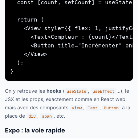
  const [count, setCount] = useState(0
  return (

    <View style={{ flex: 1, justifyCon
      <Text>Compteur : {count}</Text>

      <Button title="Incrémenter" onPr
    </View>

  );

}
On y retrouve les
hooks
(
,
…), le
useState
useEffect
JSX et les props, exactement comme en React web,
mais avec des composants
,
,
à la
View
Text
Button
place de
,
, etc.
div
span
Expo : la voie rapide