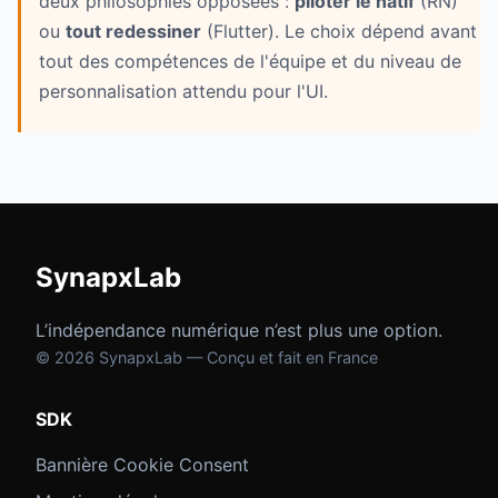
deux philosophies opposées :
piloter le natif
(RN)
ou
tout redessiner
(Flutter). Le choix dépend avant
tout des compétences de l'équipe et du niveau de
personnalisation attendu pour l'UI.
SynapxLab
L’indépendance numérique n’est plus une option.
© 2026 SynapxLab — Conçu et fait en France
SDK
Bannière Cookie Consent