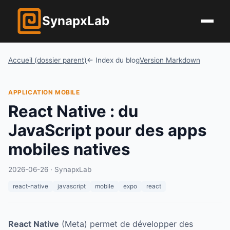
Synap
x
Lab
Accueil (dossier parent)
← Index du blog
Version Markdown
APPLICATION MOBILE
React Native : du
JavaScript pour des apps
mobiles natives
2026-06-26
· SynapxLab
react-native
javascript
mobile
expo
react
React Native
(Meta) permet de développer des