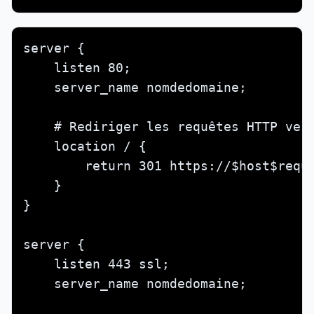
server {

    listen 80;

    server_name nomdedomaine;

    # Rediriger les requêtes HTTP vers
    location / {

        return 301 https://$host$reque
    }

}

server {

    listen 443 ssl;

    server_name nomdedomaine;
