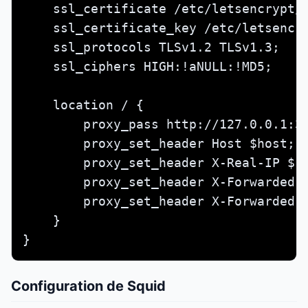
    ssl_certificate /etc/letsencrypt/l
    ssl_certificate_key /etc/letsencry
    ssl_protocols TLSv1.2 TLSv1.3;

    ssl_ciphers HIGH:!aNULL:!MD5;

    location / {

        proxy_pass http://127.0.0.1:31
        proxy_set_header Host $host;

        proxy_set_header X-Real-IP $re
        proxy_set_header X-Forwarded-F
        proxy_set_header X-Forwarded-P
    }

}
Configuration de Squid