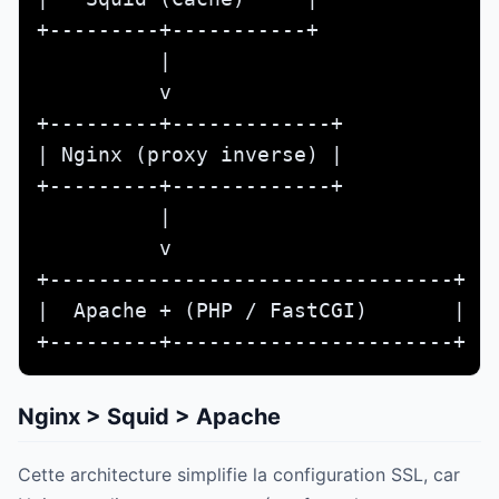
+---------+-----------+

          |

          v             

+---------+-------------+

| Nginx (proxy inverse) |

+---------+-------------+

          |

          v                           
+---------------------------------+

|  Apache + (PHP / FastCGI)       |

+---------+-----------------------+
Nginx > Squid > Apache
Cette architecture simplifie la configuration SSL, car