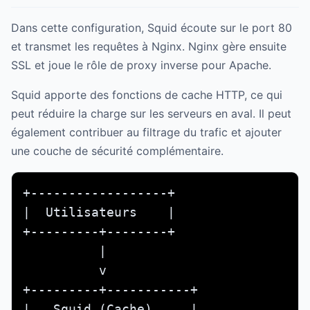
Dans cette configuration, Squid écoute sur le port 80
et transmet les requêtes à Nginx. Nginx gère ensuite
SSL et joue le rôle de proxy inverse pour Apache.
Squid apporte des fonctions de cache HTTP, ce qui
peut réduire la charge sur les serveurs en aval. Il peut
également contribuer au filtrage du trafic et ajouter
une couche de sécurité complémentaire.
+------------------+

|  Utilisateurs    |

+---------+--------+

          |

          v        

+---------+-----------+

|   Squid (Cache)     |
