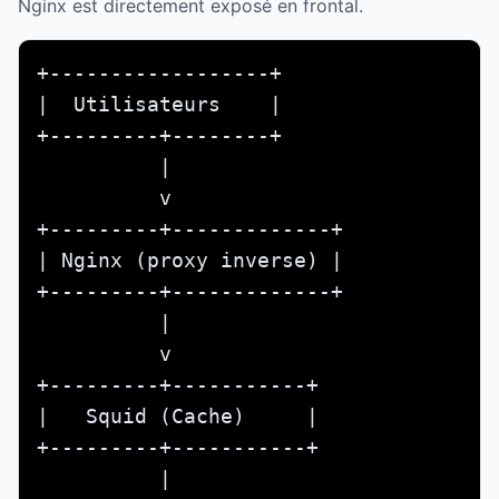
Nginx est directement exposé en frontal.
+------------------+

|  Utilisateurs    |

+---------+--------+

          |

          v

+---------+-------------+

| Nginx (proxy inverse) |

+---------+-------------+

          |

          v             

+---------+-----------+

|   Squid (Cache)     |

+---------+-----------+

          |
