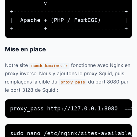
          v                           
+---------------------------------+

|  Apache + (PHP / FastCGI)       |

+---------+-----------------------+
Mise en place
Notre site
fonctionne avec Nginx en
nomdedomaine.fr
proxy inverse. Nous y ajoutons le proxy Squid, puis
remplaçons la cible du
du port 8080 par
proxy_pass
le port 3128 de Squid :
proxy_pass http://127.0.0.1:8080  ==>
sudo nano /etc/nginx/sites-available/