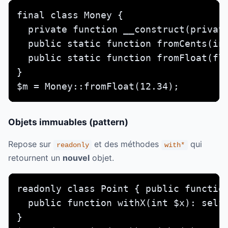
final class Money {

  private function __construct(private
  public static function fromCents(int
  public static function fromFloat(flo
}

$m = Money::fromFloat(12.34);
Objets immuables (pattern)
Repose sur
et des méthodes
qui
readonly
with*
retournent un
nouvel
objet.
readonly class Point { public function
  public function withX(int $x): self 
}
