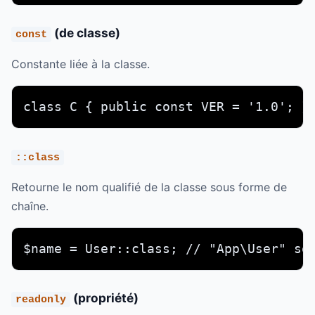
(de classe)
const
Constante liée à la classe.
class C { public const VER = '1.0'; }
::class
Retourne le nom qualifié de la classe sous forme de
chaîne.
$name = User::class; // "App\User" se
(propriété)
readonly