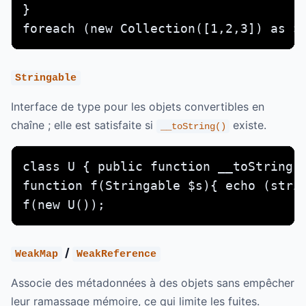
}

foreach (new Collection([1,2,3]) as $
Stringable
Interface de type pour les objets convertibles en
chaîne ; elle est satisfaite si
existe.
__toString()
class U { public function __toString()
function f(Stringable $s){ echo (strin
f(new U());
/
WeakMap
WeakReference
Associe des métadonnées à des objets sans empêcher
leur ramassage mémoire, ce qui limite les fuites.