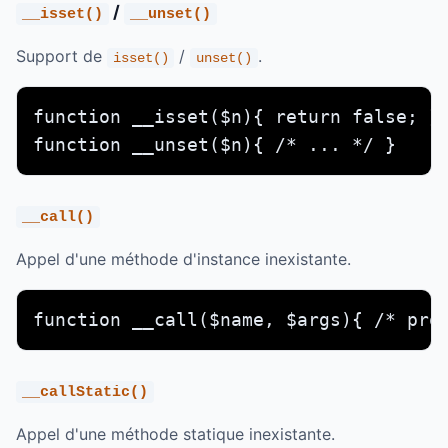
/
__isset()
__unset()
Support de
/
.
isset()
unset()
function __isset($n){ return false; }

function __unset($n){ /* ... */ }
__call()
Appel d'une méthode d'instance inexistante.
function __call($name, $args){ /* pro
__callStatic()
Appel d'une méthode statique inexistante.