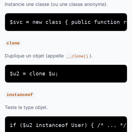
Instancie une classe (ou une classe anonyme).
$svc = new class { public function ru
clone
Duplique un objet (appelle
).
__clone()
$u2 = clone $u;
instanceof
Teste le type objet.
if ($u2 instanceof User) { /* ... */ 