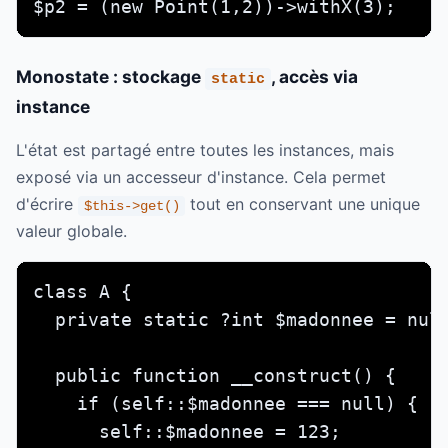
$p2 = (new Point(1,2))->withX(3);
Monostate : stockage
, accès via
static
instance
L'état est partagé entre toutes les instances, mais
exposé via un accesseur d'instance. Cela permet
d'écrire
tout en conservant une unique
$this->get()
valeur globale.
class A {

  private static ?int $madonnee = null
  public function __construct() {

    if (self::$madonnee === null) {

      self::$madonnee = 123;
