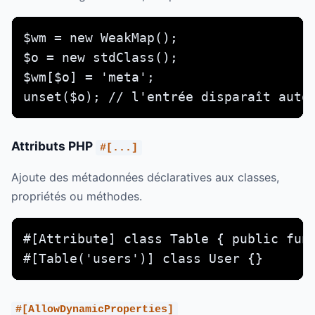
$wm = new WeakMap();

$o = new stdClass();

$wm[$o] = 'meta';

unset($o); // l'entrée disparaît auto
Attributs PHP
#[...]
Ajoute des métadonnées déclaratives aux classes,
propriétés ou méthodes.
#[Attribute] class Table { public func
#[Table('users')] class User {}
#[AllowDynamicProperties]