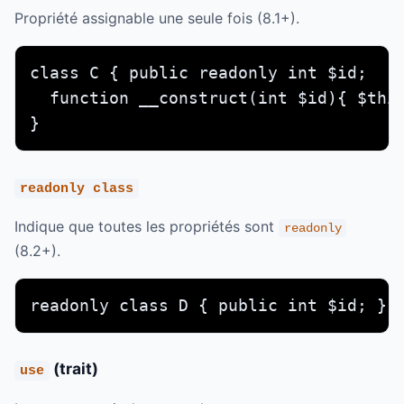
Propriété assignable une seule fois (8.1+).
class C { public readonly int $id;

  function __construct(int $id){ $this
}
readonly class
Indique que toutes les propriétés sont
readonly
(8.2+).
readonly class D { public int $id; }
(trait)
use