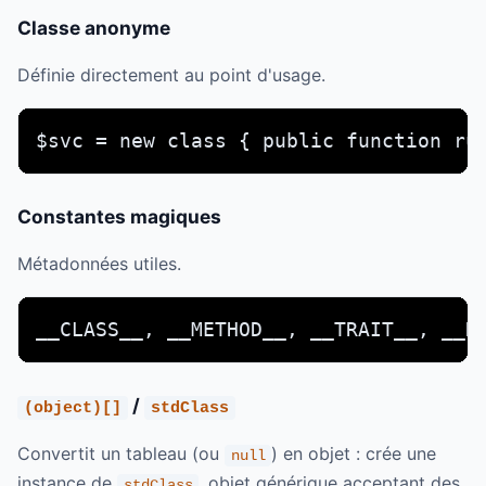
Classe anonyme
Définie directement au point d'usage.
$svc = new class { public function ru
Constantes magiques
Métadonnées utiles.
__CLASS__, __METHOD__, __TRAIT__, __N
/
(object)[]
stdClass
Convertit un tableau (ou
) en objet : crée une
null
instance de
, objet générique acceptant des
stdClass