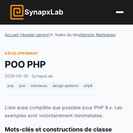
Synap
x
Lab
Accueil (dossier parent)
← Index du blog
Version Markdown
DÉVELOPPEMENT
POO PHP
2026-06-26
· SynapxLab
php
poo
interfaces
design-patterns
php8
Liste aussi complète que possible pour PHP 8.x. Les
exemples sont volontairement minimalistes.
Mots-clés et constructions de classe