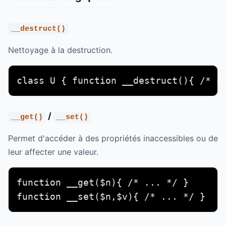
__destruct()
Nettoyage à la destruction.
class U { function __destruct(){ /* c
/
__get()
__set()
Permet d'accéder à des propriétés inaccessibles ou de
leur affecter une valeur.
function __get($n){ /* ... */ }

function __set($n,$v){ /* ... */ }