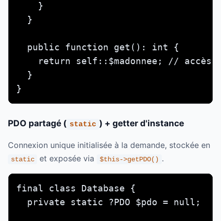
    }

  }

  public function get(): int {

    return self::$madonnee; // accès v
  }

}
PDO partagé (
) + getter d'instance
static
Connexion unique initialisée à la demande, stockée en
et exposée via
.
static
$this->getPDO()
final class Database {

  private static ?PDO $pdo = null;
