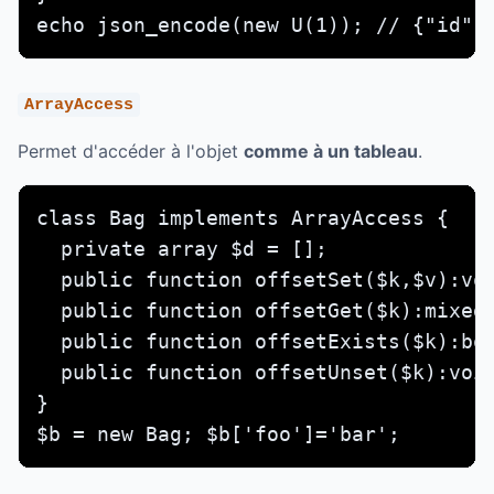
echo json_encode(new U(1)); // {"id":
ArrayAccess
Permet d'accéder à l'objet
comme à un tableau
.
class Bag implements ArrayAccess {

  private array $d = [];

  public function offsetSet($k,$v):voi
  public function offsetGet($k):mixed{
  public function offsetExists($k):boo
  public function offsetUnset($k):void
}

$b = new Bag; $b['foo']='bar';