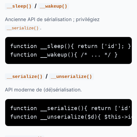
/
__sleep()
__wakeup()
Ancienne API de sérialisation ; privilégiez
.
__serialize()
function __sleep(){ return ['id']; }

function __wakeup(){ /* ... */ }
/
__serialize()
__unserialize()
API moderne de (dé)sérialisation.
function __serialize(){ return ['id' =
function __unserialize($d){ $this->id