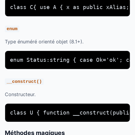
class C{ use A { x as public xAlias; 
enum
Type énuméré orienté objet (8.1+).
enum Status:string { case Ok='ok'; ca
__construct()
Constructeur.
class U { function __construct(public
Méthodes magiques