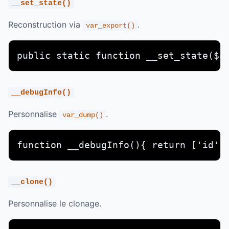
__set_state()
Reconstruction via
.
var_export()
public static function __set_state($a
__debugInfo()
Personnalise
.
var_dump()
function __debugInfo(){ return ['id' 
__clone()
Personnalise le clonage.