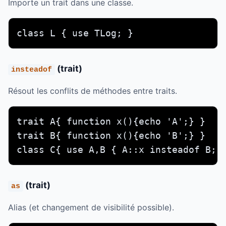
Importe un trait dans une classe.
class L { use TLog; }
(trait)
insteadof
Résout les conflits de méthodes entre traits.
trait A{ function x(){echo 'A';} }

trait B{ function x(){echo 'B';} }

class C{ use A,B { A::x insteadof B; 
(trait)
as
Alias (et changement de visibilité possible).