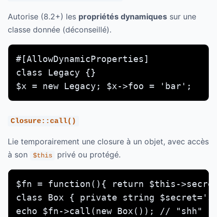
Autorise (8.2+) les
propriétés dynamiques
sur une
classe donnée (déconseillé).
#[AllowDynamicProperties]

class Legacy {}

$x = new Legacy; $x->foo = 'bar';
Closure::call()
Lie temporairement une closure à un objet, avec accès
à son
privé ou protégé.
$this
$fn = function(){ return $this->secret
class Box { private string $secret='sh
echo $fn->call(new Box()); // "shh"