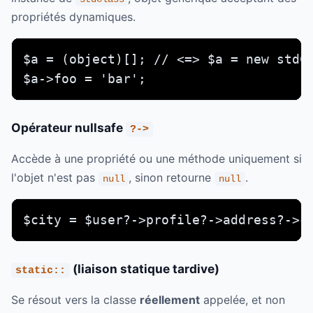
propriétés dynamiques.
$a = (object)[]; // <=> $a = new stdCl
$a->foo = 'bar';
Opérateur nullsafe
?->
Accède à une propriété ou une méthode uniquement si
l'objet n'est pas
, sinon retourne
.
null
null
$city = $user?->profile?->address?->c
(liaison statique tardive)
static::
Se résout vers la classe
réellement
appelée, et non