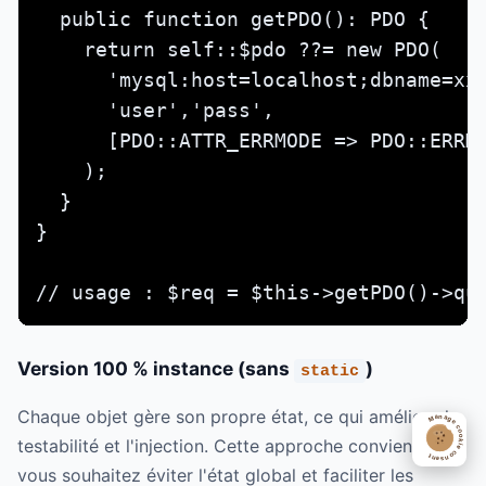
  public function getPDO(): PDO {

    return self::$pdo ??= new PDO(

      'mysql:host=localhost;dbname=xxx
      'user','pass',

      [PDO::ATTR_ERRMODE => PDO::ERRMO
    );

  }

}

// usage : $req = $this->getPDO()->qu
Version 100 % instance (sans
)
static
Chaque objet gère son propre état, ce qui améliore la
Manage cookie consent
testabilité et l'injection. Cette approche convient si
openCo
vous souhaitez éviter l'état global et faciliter les