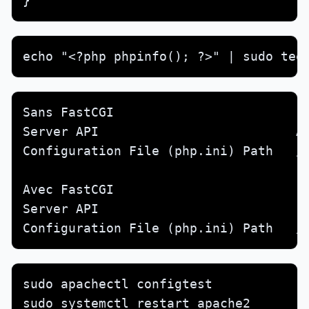
}
echo "<?php phpinfo(); ?>" | sudo tee
Sans FastCGI

Server API                          Ap
Configuration File (php.ini) Path   /e
Avec FastCGI

Server API                          FP
Configuration File (php.ini) Path   /
sudo apachectl configtest

sudo systemctl restart apache2
