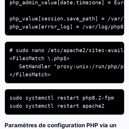
php_admin_value[date.timezone] = Europ
php_value[session.save_path] = /var/li
php_value[error_log] = /var/log/php8.
# sudo nano /etc/apache2/sites-availab
<FilesMatch \.php$>

   SetHandler "proxy:unix:/run/php/php
</FilesMatch>
sudo systemctl restart php8.2-fpm

sudo systemctl restart apache2
Paramètres de configuration PHP via un