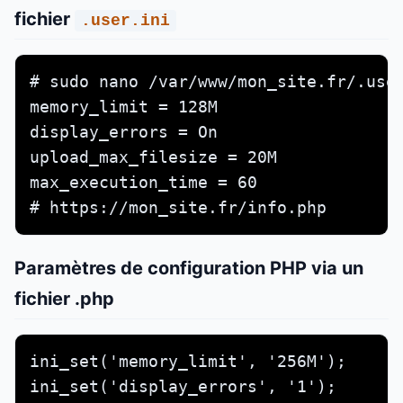
fichier
.user.ini
# sudo nano /var/www/mon_site.fr/.user
memory_limit = 128M

display_errors = On

upload_max_filesize = 20M

max_execution_time = 60

# https://mon_site.fr/info.php       
Paramètres de configuration PHP via un
fichier .php
ini_set('memory_limit', '256M');      
ini_set('display_errors', '1');       