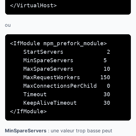
</VirtualHost>
ou
<IfModule mpm_prefork_module>

    StartServers             2        
    MinSpareServers         5         
    MaxSpareServers         10        
    MaxRequestWorkers      150

    MaxConnectionsPerChild   0

    Timeout                 30

    KeepAliveTimeout        30

</IfModule>
MinSpareServers
: une valeur trop basse peut