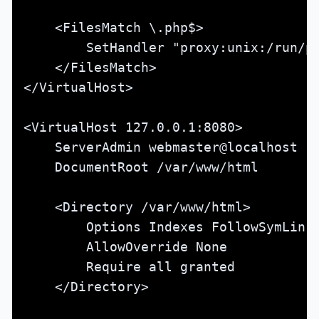
    <FilesMatch \.php$>

        SetHandler "proxy:unix:/run/ph
    </FilesMatch>

</VirtualHost>

<VirtualHost 127.0.0.1:8080>

    ServerAdmin webmaster@localhost

    DocumentRoot /var/www/html

    <Directory /var/www/html>

        Options Indexes FollowSymLinks
        AllowOverride None

        Require all granted

    </Directory>
