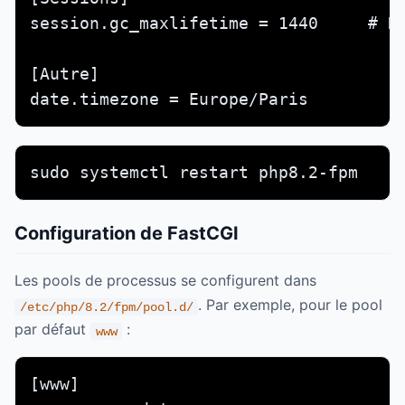
session.gc_maxlifetime = 1440     # Du
[Autre]

date.timezone = Europe/Paris
sudo systemctl restart php8.2-fpm
Configuration de FastCGI
Les pools de processus se configurent dans
. Par exemple, pour le pool
/etc/php/8.2/fpm/pool.d/
par défaut
:
www
[www]
