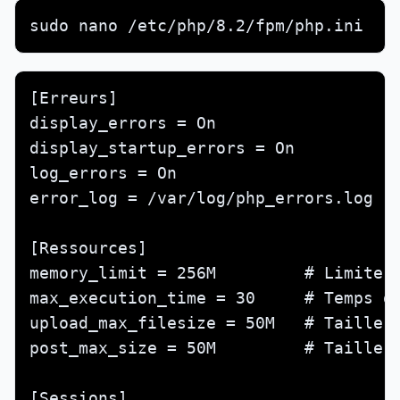
sudo nano /etc/php/8.2/fpm/php.ini
[Erreurs]

display_errors = On

display_startup_errors = On

log_errors = On

error_log = /var/log/php_errors.log

[Ressources]

memory_limit = 256M         # Limite d
max_execution_time = 30     # Temps d'
upload_max_filesize = 50M   # Taille m
post_max_size = 50M         # Taille m
[Sessions]
