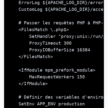
    ErrorLog ${APACHE_LOG_DIR}/error.l
    CustomLog ${APACHE_LOG_DIR}/access
    # Passer les requêtes PHP à PHP-FP
    <FilesMatch \.php$>

        SetHandler "proxy:unix:/run/ph
        ProxyTimeout 300

        ProxyIOBufferSize 16384

    </FilesMatch>

    <IfModule mpm_prefork_module>

        MaxRequestWorkers 150         
    </IfModule>

    # Définir des variables d'environn
    SetEnv APP_ENV production
