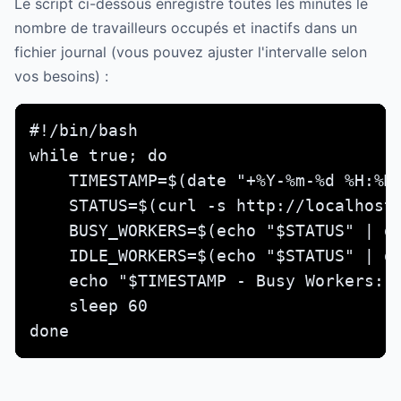
Le script ci-dessous enregistre toutes les minutes le
nombre de travailleurs occupés et inactifs dans un
fichier journal (vous pouvez ajuster l'intervalle selon
vos besoins) :
#!/bin/bash

while true; do

    TIMESTAMP=$(date "+%Y-%m-%d %H:%M:
    STATUS=$(curl -s http://localhost/
    BUSY_WORKERS=$(echo "$STATUS" | gr
    IDLE_WORKERS=$(echo "$STATUS" | gr
    echo "$TIMESTAMP - Busy Workers: $
    sleep 60

done