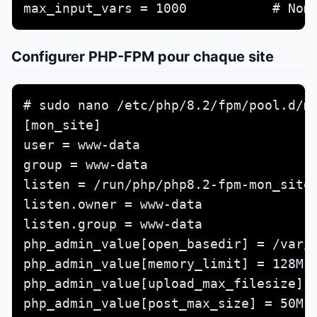
max_input_vars = 1000           # Nom
Configurer PHP-FPM pour chaque site
# sudo nano /etc/php/8.2/fpm/pool.d/mo
[mon_site]

user = www-data

group = www-data

listen = /run/php/php8.2-fpm-mon_site.
listen.owner = www-data

listen.group = www-data

php_admin_value[open_basedir] = /var/w
php_admin_value[memory_limit] = 128M

php_admin_value[upload_max_filesize] =
php_admin_value[post_max_size] = 50M
