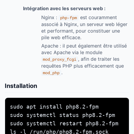
Intégration avec les serveurs web :
Nginx :
est couramment
php-fpm
associé à Nginx, un serveur web léger
et performant, pour constituer une
pile web efficace.
Apache : il peut également être utilisé
avec Apache via le module
, afin de traiter les
mod_proxy_fcgi
requêtes PHP plus efficacement que
.
mod_php
Installation
sudo apt install php8.2-fpm           
sudo systemctl status php8.2-fpm

sudo systemctl restart php8.2-fpm     
ls -l /run/php/php8.2-fpm.sock
