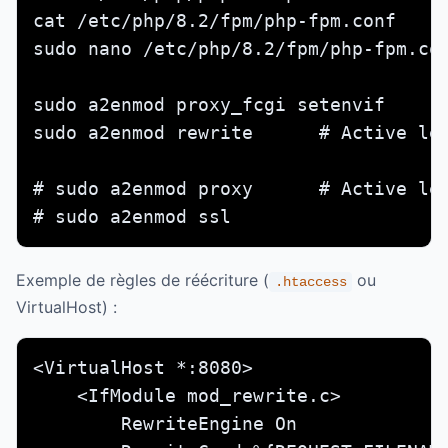
cat /etc/php/8.2/fpm/php-fpm.conf     
sudo nano /etc/php/8.2/fpm/php-fpm.con
sudo a2enmod proxy_fcgi setenvif

sudo a2enmod rewrite      # Active le 
# sudo a2enmod proxy      # Active le 
# sudo a2enmod ssl
Exemple de règles de réécriture (
ou
.htaccess
VirtualHost) :
<VirtualHost *:8080>

    <IfModule mod_rewrite.c>

        RewriteEngine On
