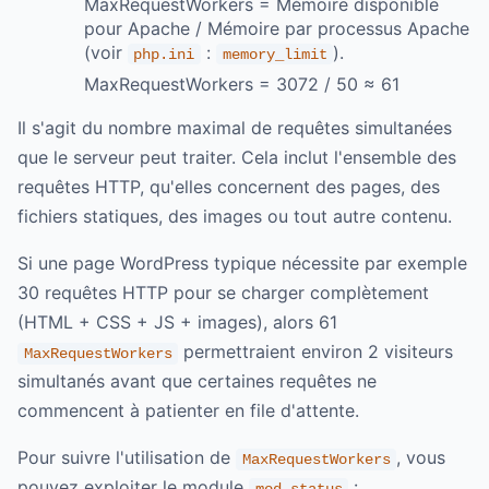
MaxRequestWorkers = Mémoire disponible
pour Apache / Mémoire par processus Apache
(voir
:
).
php.ini
memory_limit
MaxRequestWorkers = 3072 / 50 ≈ 61
Il s'agit du nombre maximal de requêtes simultanées
que le serveur peut traiter. Cela inclut l'ensemble des
requêtes HTTP, qu'elles concernent des pages, des
fichiers statiques, des images ou tout autre contenu.
Si une page WordPress typique nécessite par exemple
30 requêtes HTTP pour se charger complètement
(HTML + CSS + JS + images), alors 61
permettraient environ 2 visiteurs
MaxRequestWorkers
simultanés avant que certaines requêtes ne
commencent à patienter en file d'attente.
Pour suivre l'utilisation de
, vous
MaxRequestWorkers
pouvez exploiter le module
:
mod_status