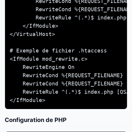
        RewriteCond %{REQUEST_FILENAME
        RewriteCond %{REQUEST_FILENAME
        RewriteRule ^(.*)$ index.php [
    </IfModule>

</VirtualHost>

# Exemple de fichier .htaccess

<IfModule mod_rewrite.c>

    RewriteEngine On

    RewriteCond %{REQUEST_FILENAME} !-
    RewriteCond %{REQUEST_FILENAME} !-
    RewriteRule ^(.*)$ index.php [QSA,
</IfModule>
Configuration de PHP