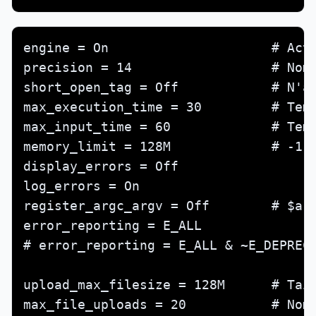
engine = On                     # Acti
precision = 14                  # Nomb
short_open_tag = Off            # N'ac
max_execution_time = 30         # Temp
max_input_time = 60             # Temp
memory_limit = 128M             # -1 (
display_errors = Off

log_errors = On

register_argc_argv = Off        # $arg
error_reporting = E_ALL

# error_reporting = E_ALL & ~E_DEPRECA
upload_max_filesize = 128M      # Tail
max_file_uploads = 20           # Nomb